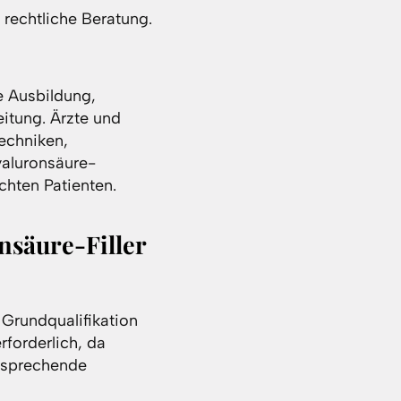
 rechtliche Beratung.
he Ausbildung,
eitung. Ärzte und
techniken,
yaluronsäure-
hten Patienten.
nsäure-Filler
 Grundqualifikation
rforderlich, da
tsprechende