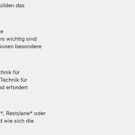
bilden das
ie
s wichtig sind
ktionen besondere
hnik für
Technik für
d erfordert
®, Restylane® oder
d wie sich die