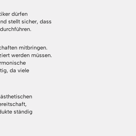
tiker dürfen
d stellt sicher, dass
durchführen.
chaften mitbringen.
tziert werden müssen.
harmonische
ig, da viele
 ästhetischen
ereitschaft,
dukte ständig