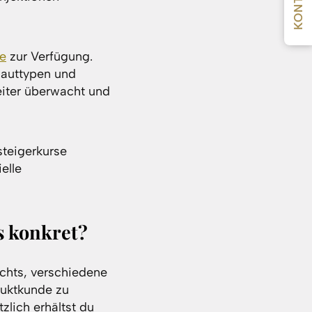
KONTAKT
e
zur Verfügung.
Hauttypen und
eiter überwacht und
steigerkurse
elle
s konkret?
ichts, verschiedene
duktkunde zu
lich erhältst du