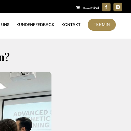
0-Artikel
TERMIN
 UNS
KUNDENFEEDBACK
KONTAKT
n?