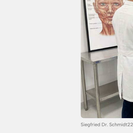
Posted
Siegfried Dr. Schmidt
22
by: