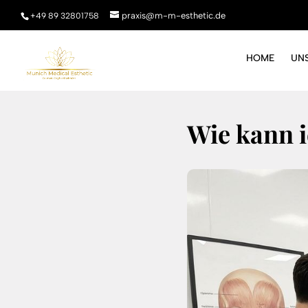
praxis@m-m-esthetic.de
+49 89 32801758
HOME
UN
Wie kann i