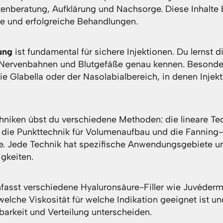
tenberatung, Aufklärung und Nachsorge. Diese Inhalte 
e und erfolgreiche Behandlungen.
ung
ist fundamental für sichere Injektionen. Du lernst d
 Nervenbahnen und Blutgefäße genau kennen. Besonder
e Glabella oder der Nasolabialbereich, in denen Inje
chniken übst du verschiedene Methoden: die lineare Tec
, die Punkttechnik für Volumenaufbau und die Fanning-
e. Jede Technik hat spezifische Anwendungsgebiete un
igkeiten.
asst verschiedene Hyaluronsäure-Filler wie Juvéderm
 welche Viskosität für welche Indikation geeignet ist un
tbarkeit und Verteilung unterscheiden.