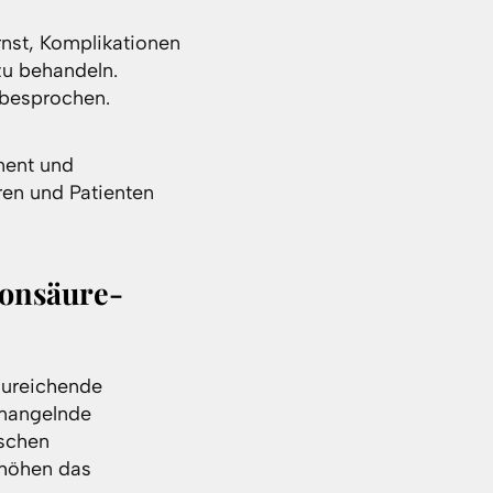
rnst, Komplikationen
zu behandeln.
 besprochen.
ment und
ren und Patienten
ronsäure-
zureichende
 mangelnde
lschen
rhöhen das