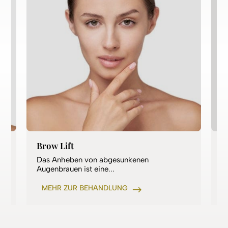
Brow Lift
B
Das Anheben von abgesunkenen
B
Augenbrauen ist eine...
b
MEHR ZUR BEHANDLUNG