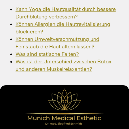
Kann Yoga die Hautqualität durch bessere
Durchblutung verbessern?
Können Allergien die Hautrevitalisierung
blockieren?
Können Umweltverschmutzung und
Feinstaub die Haut altern lassen?
Was sind statische Falten?
Was ist der Unterschied zwischen Botox
und anderen Muskelrelaxantien?