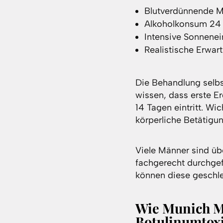
Blutverdünnende M
Alkoholkonsum 24 
Intensive Sonnene
Realistische Erwar
Die Behandlung selbs
wissen, dass erste E
14 Tagen eintritt. Wi
körperliche Betätig
Viele Männer sind üb
fachgerecht durchgefü
können diese geschle
Wie Munich Me
Botulinumtox