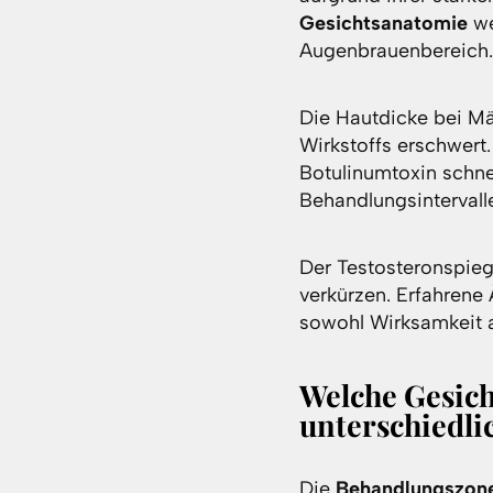
Gesichtsanatomie
we
Augenbrauenbereich.
Die Hautdicke bei Mä
Wirkstoffs erschwert
Botulinumtoxin schne
Behandlungsinterval
Der Testosteronspieg
verkürzen. Erfahrene
sowohl Wirksamkeit a
Welche Gesic
unterschiedli
Die
Behandlungszon