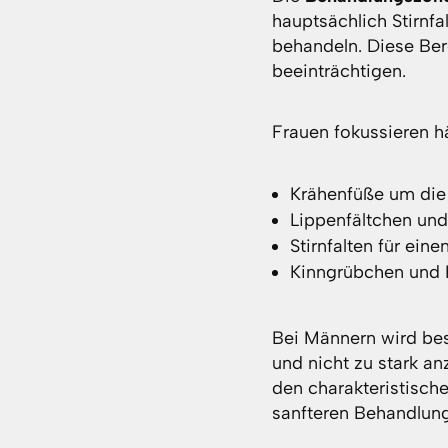
hauptsächlich Stirnf
behandeln. Diese Ber
beeinträchtigen.
Frauen fokussieren hä
Krähenfüße um di
Lippenfältchen un
Stirnfalten für eine
Kinngrübchen und H
Bei Männern wird bes
und nicht zu stark an
den charakteristisch
sanfteren Behandlung 