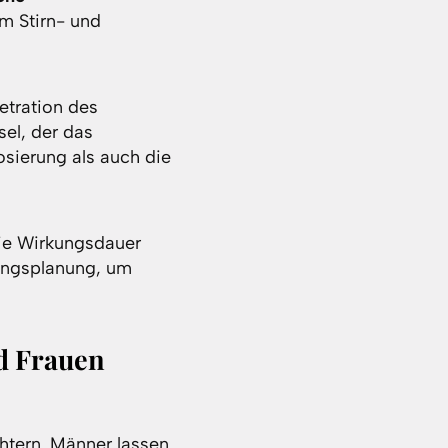
m Stirn- und
etration des
sel, der das
osierung als auch die
die Wirkungsdauer
lungsplanung, um
d Frauen
htern. Männer lassen