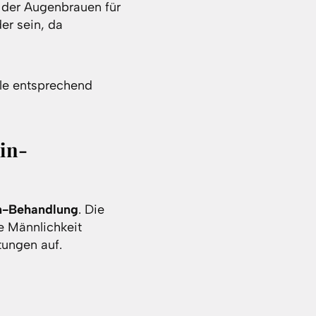
g der Augenbrauen für
er sein, da
lle entsprechend
in-
n-Behandlung
. Die
e Männlichkeit
tungen auf.