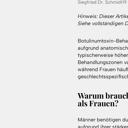
Posted
Siegfried Dr. Schmidt
19
by:
Hinweis: Dieser Artik
Siehe vollständigen 
Botulinumtoxin-Beha
aufgrund anatomisch
typischerweise höher
Behandlungszonen vari
während Frauen häufi
geschlechtsspezifisc
Warum brauch
als Frauen?
Männer benötigen du
aufgrund ihrer stärk