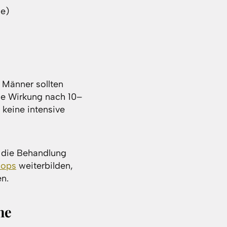
e)
 Männer sollten
le Wirkung nach 10–
 keine intensive
n die Behandlung
hops
weiterbilden,
n.
he