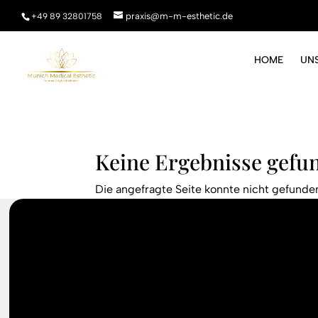
praxis@m-m-esthetic.de
+49 89 32801758
HOME
UN
Keine Ergebnisse gefu
Die angefragte Seite konnte nicht gefunde