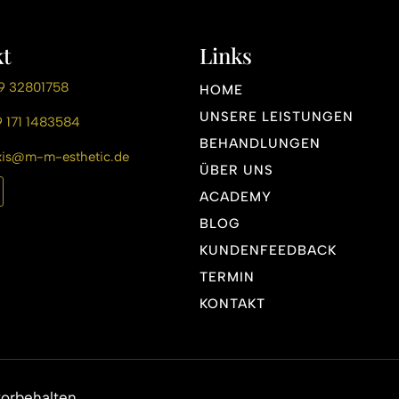
t
Links
9 32801758
HOME
UNSERE LEISTUNGEN
 171 1483584
BEHANDLUNGEN
xis@m-m-esthetic.de
ÜBER UNS
ACADEMY
BLOG
KUNDENFEEDBACK
TERMIN
KONTAKT
vorbehalten.