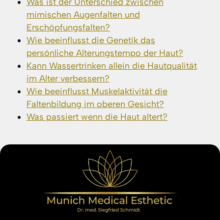
Was ist der Unterschied zwischen
mimischen Augenfalten und
Erschöpfungsfalten?
Wie beeinflusst die Genetik das
persönliche Alterungstempo der Haut?
Kann Wassertrinken allein die Hautqualität
im Alter verbessern?
Wie beeinflusst Muskelaktivität die
Faltenbildung im oberen Gesicht?
Was passiert wenn die Haut altert?