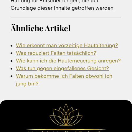
Haftung für Entscheidungen, die auf
Grundlage dieser Inhalte getroffen werden.
Ähnliche Artikel
Wie erkennt man vorzeitige Hautalterung?
Was reduziert Falten tatsächlich?
Wie kann ich die Hauterneuerung anregen?
Was tun gegen eingefallenes Gesicht?
Warum bekomme ich Falten obwohl ich
jung bin?